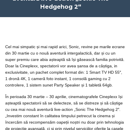
Hedgehog 2“
Cel mai simpatic și mai rapid arici, Sonic, revine pe marile ecrane
din 30 martie cu o nouă aventură intergalactică, dar și cu un
super premiu care abia așteaptă să își găsească familia potrivită.
Doar la Cineplexx, spectatorii vor avea șansa de a câștiga, in
exclusivitate, un pachet complet format din: 1 Smart TV HD 55″,
1 dronă 4K, 1 cameră foto instant, 1 consolă gaming cu 2
controlere, 1 sistem sunet Party Speaker și 1 tabletă 64gb.
În perioada 30 martie – 30 aprilie, cinematografele Cineplexx își
așteaptă spectatorii să se delecteze, să se distreze și să câștige
cu cea mai nouă aventură live-action „Sonic The Hedgehog 2″.
„Investim constant în calitatea timpului petrecut la cinema și
încercăm să recompensăm oapeții noștri nu doar prin tehnologia
de proiecție avansată, ci și prin nivelul serviciilor oferite la casele