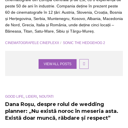
peste 50 de ani în industrie. Compania deține în prezent peste
60 de cinematografe în 12 țări: Austria, Slovenia, Croația, Bosnia
și Herțegovina, Serbia, Muntenegru, Kosovo, Albania, Macedonia
de Nord, Grecia, Italia și România, unde deține cinci locații –
Băneasa, Titan, Satu-Mare, Sibiu și Târgu-Mureș.
CINEMATOGRAFELE CINEPLEXX
SONIC THE HEDGEHOG 2
VIEW ALL POSTS
,
,
GOOD LIFE
LIDERI
NOUTATI
Dana Roșu, despre rolul de wedding
planner: „Nu există noroc în meseria asta.
Există doar muncă, răbdare și respect”