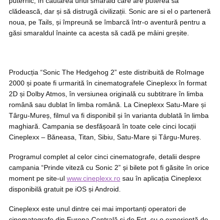
puternic, în căutarea unui smarald care are puterea să
clădească, dar și să distrugă civilizații. Sonic are si el o parteneră
noua, pe Tails, și împreună se îmbarcă într-o aventură pentru a
găsi smaraldul înainte ca acesta să cadă pe mâini greșite.
Producția “Sonic The Hedgehog 2” este distribuită de RoImage
2000 și poate fi urmarită în cinematografele Cineplexx în format
2D și Dolby Atmos, în versiunea originală cu subtitrare în limba
română sau dublat în limba română. La Cineplexx Satu-Mare și
Târgu-Mureș, filmul va fi disponibil și în varianta dublată în limba
maghiară. Campania se desfășoară în toate cele cinci locații
Cineplexx – Băneasa, Titan, Sibiu, Satu-Mare și Târgu-Mureș.
Programul complet al celor cinci cinematografe, detalii despre
campania “Prinde viteză cu Sonic 2” și bilete pot fi găsite în orice
moment pe site-ul
www.cineplexx.ro
sau în aplicația Cineplexx
disponibilă gratuit pe iOS și Android.
Cineplexx este unul dintre cei mai importanți operatori de
cinematografe din Europa Centrală și de Est, cu o experiență de