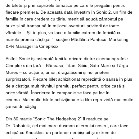
de bilete și prin suprizele tematice pe care le pregătim pentru
fiecare premieră. De această dată investim în Sonic 2, un film de
familie în care credem cu tărie, menit să aducă zâmbetul pe
buze și să transpună în mijlocul aventurii privitorii de toate
vârstele… Și, în plus, va face o familie extrem de fericită cu
marele premiu câștigat.”, susține Mădălina Panțucu, Marketing
&PR Manager la Cineplexx.
Astfel, Sonic își așteaptă fanii la oricare dintre cinematografele
Cineplexx din țară – Băneasa, Titan, Sibiu, Satu-Mare și Târgu-
Mureș – cu acțiune, umor, dragălășenii și noi prieteni
surprinzători. Fiecare bilet achiziționat reprezintă o șansă în plus
de a câștiga mult râvnitul premiu, perfect pentru orice casă și
orice vârstă. Înscrierea în campanie se face pe loc în
cinema. Mai multe bilete achiziționate la film reprezintă mai multe
șanse de câștig.
Din 30 martie “Sonic The Hedgehog 2” îl readuce pe
Dr. Robotnik, cel mai mare dușman al eroului nostru, care face
echipă cu Knuckles, un partener neobișnuit și extrem de