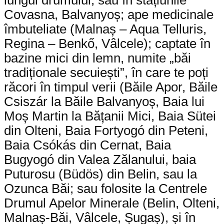
Covasna, Balvanyoș; ape medicinale
îmbuteliate (Malnaș – Aqua Telluris,
Regina – Benkő, Vâlcele); captate în
bazine mici din lemn, numite „băi
tradiționale secuiești”, în care te poți
răcori în timpul verii (Băile Apor, Băile
Csiszár la Băile Balvanyoș, Baia lui
Moș Martin la Bățanii Mici, Baia Sütei
din Olteni, Baia Fortyogó din Peteni,
Baia Csókás din Cernat, Baia
Bugyogó din Valea Zălanului, baia
Puturosu (Büdös) din Belin, sau la
Ozunca Băi; sau folosite la Centrele
Drumul Apelor Minerale (Belin, Olteni,
Malnaș-Băi, Vâlcele, Șugaș), și în