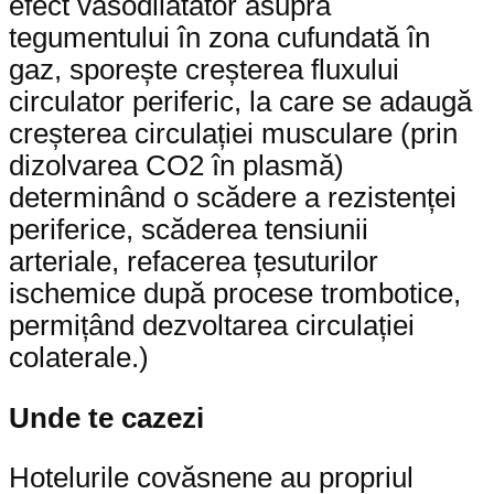
efect vasodilatator asupra
tegumentului în zona cufundată în
gaz, sporește creșterea fluxului
circulator periferic, la care se adaugă
creșterea circulației musculare (prin
dizolvarea CO2 în plasmă)
determinând o scădere a rezistenței
periferice, scăderea tensiunii
arteriale, refacerea țesuturilor
ischemice după procese trombotice,
permițând dezvoltarea circulației
colaterale.)
Unde te cazezi
Hotelurile covăsnene au propriul