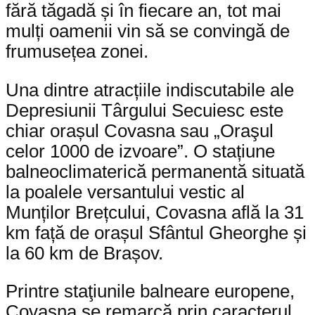
fără tăgadă și în fiecare an, tot mai
mulți oamenii vin să se convingă de
frumusețea zonei.
Una dintre atracțiile indiscutabile ale
Depresiunii Târgului Secuiesc este
chiar orașul Covasna sau „Oraşul
celor 1000 de izvoare”. O stațiune
balneoclimaterică permanentă situată
la poalele versantului vestic al
Munților Brețcului, Covasna află la 31
km față de orașul Sfântul Gheorghe și
la 60 km de Brașov.
Printre staţiunile balneare europene,
Covasna se remarcă prin caracterul