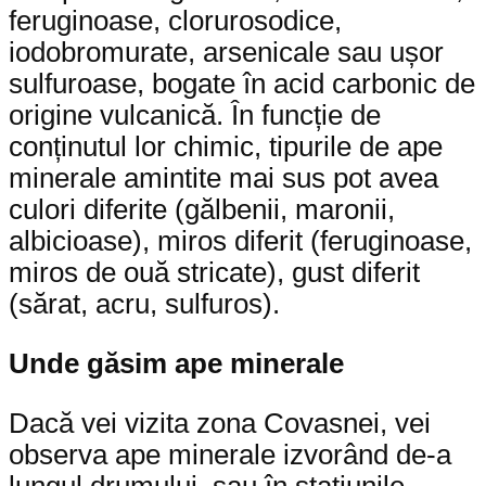
feruginoase, clorurosodice,
iodobromurate, arsenicale sau ușor
sulfuroase, bogate în acid carbonic de
origine vulcanică. În funcție de
conținutul lor chimic, tipurile de ape
minerale amintite mai sus pot avea
culori diferite (gălbenii, maronii,
albicioase), miros diferit (feruginoase,
miros de ouă stricate), gust diferit
(sărat, acru, sulfuros).
Unde găsim ape minerale
Dacă vei vizita zona Covasnei, vei
observa ape minerale izvorând de-a
lungul drumului, sau în stațiunile