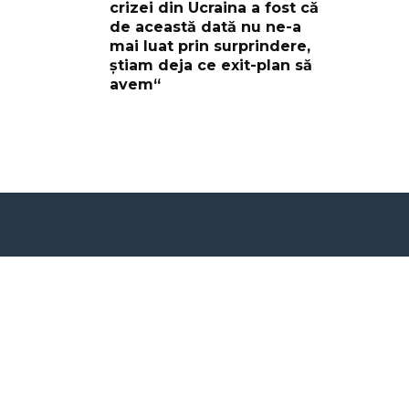
crizei din Ucraina a fost că
de această dată nu ne-a
mai luat prin surprindere,
știam deja ce exit-plan să
avem“