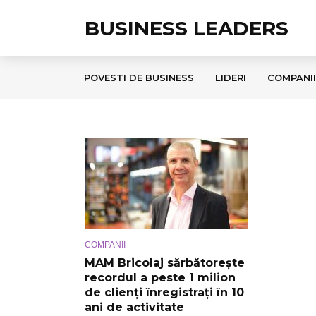
BUSINESS LEADERS
POVESTI DE BUSINESS
LIDERI
COMPANII
COMPANII
MAM Bricolaj sărbătorește
recordul a peste 1 milion
de clienți înregistrați în 10
ani de activitate