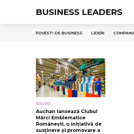
BUSINESS LEADERS
POVESTI DE BUSINESS
LIDERI
COMPANII
NOUTATI
Auchan lansează Clubul
Mărci Emblematice
Românești, o inițiativă de
susținere și promovare a