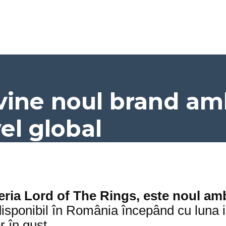
vine noul brand a
el global
eria Lord of The Rings, este noul a
disponibil în România începând cu luna i
 în gust.