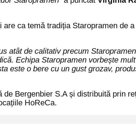
ador Staropramen”
a punctat
Virginia 
i are ca temă tradiția Staropramen de a
odus atât de calitativ precum Staroprame
dică. Echipa Staropramen vorbește mult d
sta este o bere cu un gust grozav, produ
e Bergenbier S.A și distribuită prin re
 locațiile HoReCa.