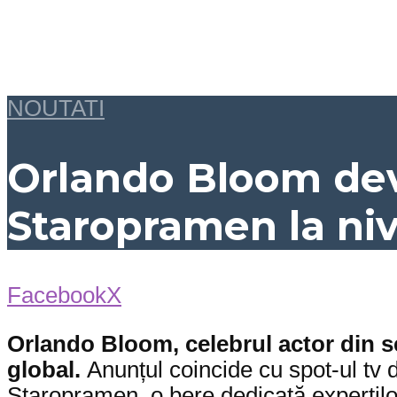
NOUTATI
Orlando Bloom de
Staropramen la niv
Facebook
X
Orlando Bloom, celebrul actor din s
global.
Anunțul coincide cu spot-ul tv 
Staropramen, o bere dedicată experților