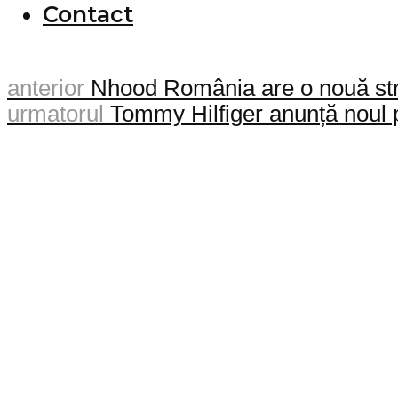
Contact
anterior
Nhood România are o nouă stru
urmatorul
Tommy Hilfiger anunță noul p