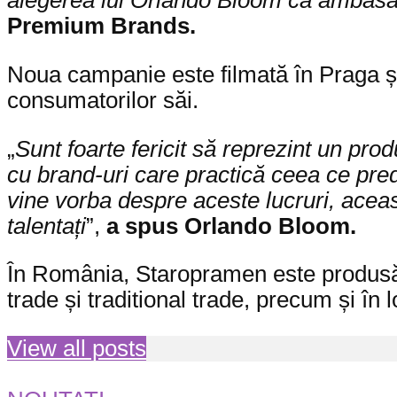
alegerea lui Orlando Bloom ca ambas
Premium Brands.
Noua campanie este filmată în Praga ș
consumatorilor săi.
„
Sunt foarte fericit să reprezint un pr
cu brand-uri care practică ceea ce pre
vine vorba despre aceste lucruri, acea
talentați
”,
a spus Orlando Bloom.
În România, Staropramen este produsă d
trade și traditional trade, precum și în
View all posts