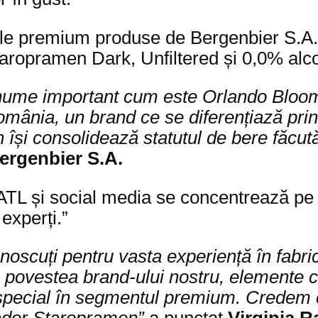
le premium produse de Bergenbier S.A. în
aropramen Dark, Unfiltered și 0,0% alco
nume important cum este Orlando Bloom
ânia, un brand ce se diferențiază printr
 își consolidează statutul de bere făcut
ergenbier S.A
.
 ATL și social media se concentrează pe i
experți.”
oscuți pentru vasta experiență în fabric
 povestea brand-ului nostru, elemente c
special în segmentul premium. Credem că