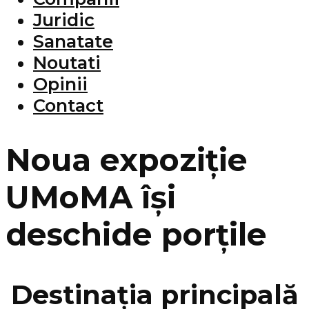
Juridic
Sanatate
Noutati
Opinii
Contact
Noua expoziție
UMoMA își
deschide porțile
Destinația principală