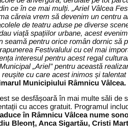
, din ce în ce mai mulți. „Ariel Vâlcea Fe
rma căreia vrem să devenim un centru arti
acolele de teatru aduse pe diverse scene
i dau viață spațiilor urbane, acest evenim
 în seamă pentru orice român dornic să p
prapunerea Festivalului cu cel mai import
nța interesul pentru acest regal cultural
 Municipal „Ariel” pentru această realiza
 reușite cu care acest inimos și talenta
rimarul Municipiului Râmnicu Vâlcea.
est se desfășoară în mai multe săli de 
ezentații cu acces gratuit. Programul inc
aduce în Râmnicu Vâlcea nume sonor
 Bleonț, Anca Sigartău, Cristi Martin 