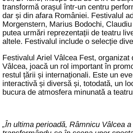
transformă orașul într-un centru performa
dar și din afara României. Festivalul
Morgenstern, Marius Bodochi, Claudiu Ble
putea urmări reprezentații de teatru liv
altele. Festivalul include o selecție div
Festivalul Ariel Vâlcea Fest, organizat
Vâlcea, joacă un rol important în promova
restul țării și internaționali. Este un e
interactivă și diversă și, totodată, un l
bucura de atmosfera minunată a teatrul
„În ultima perioadă, Râmnicu Vâlcea a 
transformându-se în scena unor spectaco