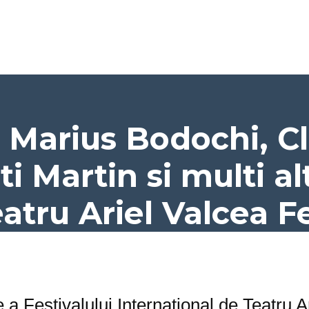
 Marius Bodochi, Cl
i Martin si multi alt
atru Ariel Valcea F
e a Festivalului Internațional de Teatru A