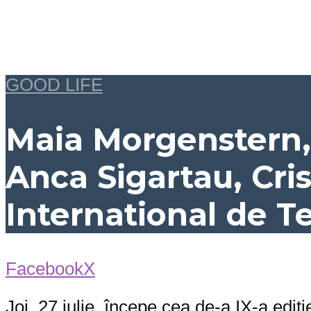
GOOD LIFE
Maia Morgenstern,
Anca Sigartau, Crist
International de Te
Facebook
X
Joi, 27 iulie, începe cea de-a IX-a ediți