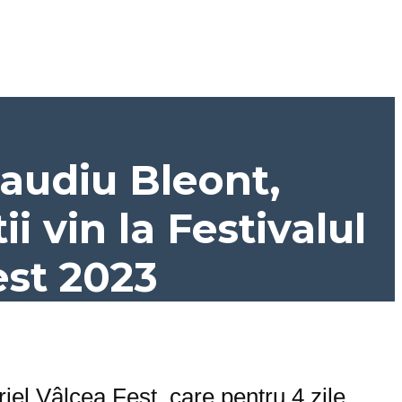
audiu Bleont,
ii vin la Festivalul
est 2023
riel Vâlcea Fest, care pentru 4 zile