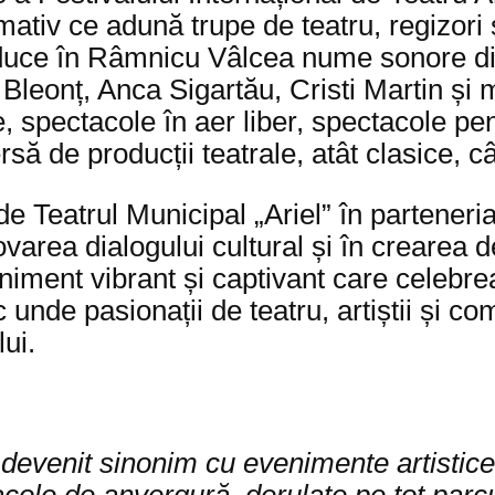
tiv ce adună trupe de teatru, regizori și a
 aduce în Râmnicu Vâlcea nume sonore d
onț, Anca Sigartău, Cristi Martin și mulți
e, spectacole în aer liber, spectacole pe
ersă de producții teatrale, atât clasice, 
 de Teatrul Municipal „Ariel” în partener
rea dialogului cultural și în crearea de le
veniment vibrant și captivant care celebr
oc unde pasionații de teatru, artiștii și 
ui.
devenit sinonim cu evenimente artistice
le de anvergură, derulate pe tot parcurs