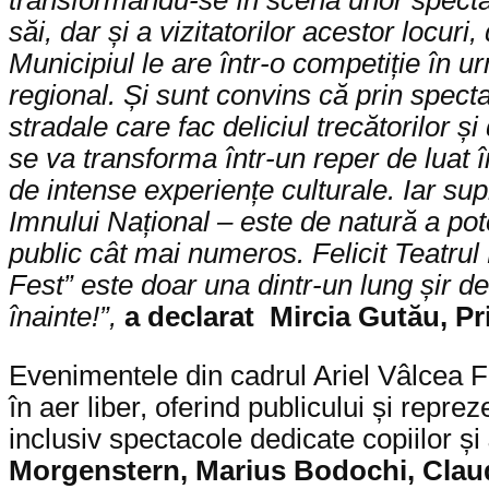
săi, dar și a vizitatorilor acestor locuri
Municipiul le are într-o competiție în u
regional. Și sunt convins că prin spect
stradale care fac deliciul trecătorilor ș
se va transforma într-un reper de luat
de intense experiențe culturale. Iar su
Imnului Național – este de natură a pote
public cât mai numeros. Felicit Teatrul
Fest” este doar una dintr-un lung șir de
înainte!”,
a declarat Mircia Gutău, P
Evenimentele din cadrul Ariel Vâlcea F
în aer liber, oferind publicului și repr
inclusiv spectacole dedicate copiilor și
Morgenstern, Marius Bodochi, Claudiu