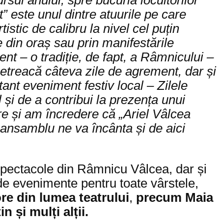
st” este unul dintre atuurile pe care
stic de calibru la nivel cel puțin
 din oraș sau prin manifestările
ent – o tradiție, de fapt, a Râmnicului –
etreacă câteva zile de agrement, dar și
ant eveniment festiv local – Zilele
 și de a contribui la prezența unui
re și am încredere că „Ariel Vâlcea
t ansamblu ne va încânta și de aici
spectacole din Râmnicu Vâlcea, dar și
lude evenimente pentru toate vârstele,
e din lumea teatrului
,
precum
Maia
și mulți alții.