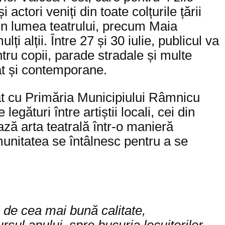
ctori veniți din toate colțurile țării
in lumea teatrului, precum Maia
 alții. Între 27 și 30 iulie, publicul va
ntru copii, parade stradale și multe
cât și contemporane.
iat cu Primăria Municipiului Râmnicu
gături între artiștii locali, cei din
ează arta teatrală într-o manieră
comunitatea se întâlnesc pentru a se
 de cea mai bună calitate,
ul anului, spre bucuria locuitorilor