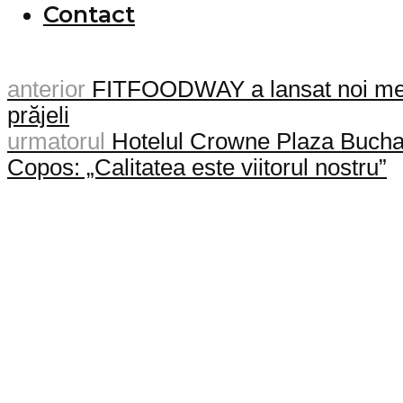
Contact
anterior
FITFOODWAY a lansat noi meniu
prăjeli
urmatorul
Hotelul Crowne Plaza Buchare
Copos: „Calitatea este viitorul nostru”