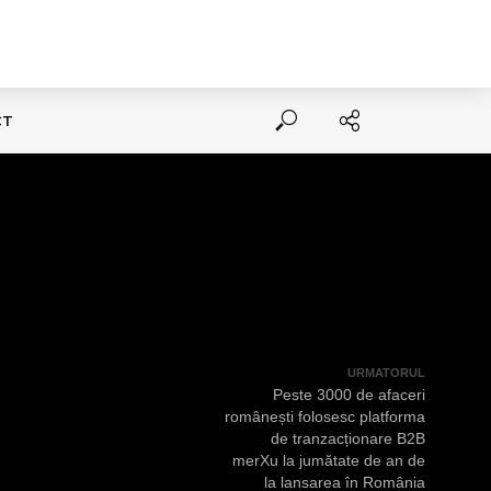
CT
URMATORUL
Peste 3000 de afaceri
românești folosesc platforma
de tranzacționare B2B
merXu la jumătate de an de
la lansarea în România