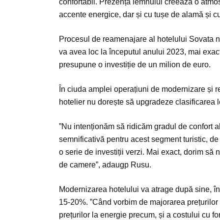
confortabil. Prezența lemnului creează o atmosf
accente energice, dar și cu tușe de alamă și c
Procesul de reamenajare al hotelului Sovata n
va avea loc la începutul anului 2023, mai exact 
presupune o investiție de un milion de euro.
În ciuda amplei operațiuni de modernizare și 
hotelier nu dorește să upgradeze clasificarea l
”Nu intenționăm să ridicăm gradul de confort a
semnificativă pentru acest segment turistic, de
o serie de investiții verzi. Mai exact, dorim s
de camere”, adaugp Rusu.
Modernizarea hotelului va atrage după sine, în
15-20%. ”Când vorbim de majorarea prețurilor l
prețurilor la energie precum, și a costului cu 