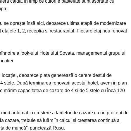
eră caldă, în timp ce culorile pastelate sunt asortate cu
upru.
u se oprește însă aici, deoarece ultima etapă de modernizare
etajele 1, 2, recepția si restaurantul. Fiecare etaj nou renovat
reînnoire a look-ului Hotelului Sovata, managementul grupului
ocației.
l locației, deoarece piața generează o cerere destul de
 4 stele. După terminarea renovarii acestui hotel, avem în plan
ă ne mărim capacitatea de cazare de 4 și de 5 stele cu încă 120
 mod automat, o creștere a tarifelor de cazare cu un procent de
a cazare, trebuie să luăm în calcul și creșterea continuă a
forța de muncă”, punctează Rusu.