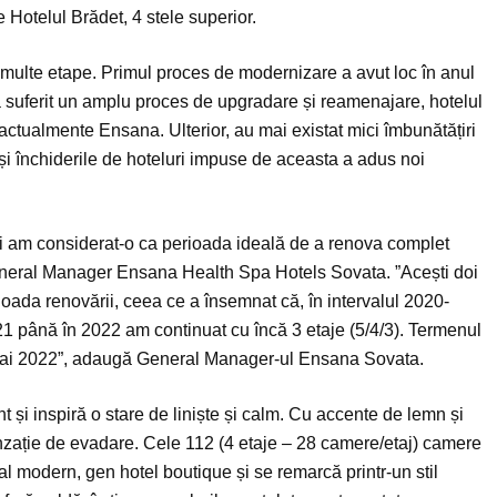
 Hotelul Brădet, 4 stele superior.
 multe etape. Primul proces de modernizare a avut loc în anul
 a suferit un amplu proces de upgradare și reamenajare, hotelul
actualmente Ensana. Ulterior, au mai existat mici îmbunătățiri
i închiderile de hoteluri impuse de aceasta a adus noi
i am considerat-o ca perioada ideală de a renova complet
eneral Manager Ensana Health Spa Hotels Sovata. ”Acești doi
ioada renovării, ceea ce a însemnat că, în intervalul 2020-
21 până în 2022 am continuat cu încă 3 etaje (5/4/3). Termenul
nii mai 2022”, adaugă General Manager-ul Ensana Sovata.
t și inspiră o stare de liniște și calm. Cu accente de lemn și
zație de evadare. Cele 112 (4 etaje – 28 camere/etaj) camere
l modern, gen hotel boutique și se remarcă printr-un stil