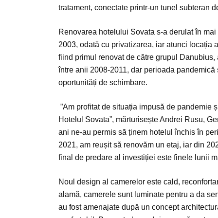
tratament, conectate printr-un tunel subteran de
Renovarea hotelului Sovata s-a derulat în mai
2003, odată cu privatizarea, iar atunci locația
fiind primul renovat de către grupul Danubius, 
între anii 2008-2011, dar perioada pandemică ș
oportunități de schimbare.
”Am profitat de situația impusă de pandemie ș
Hotelul Sovata”, mărturisește Andrei Rusu, G
ani ne-au permis să ținem hotelul închis în per
2021, am reușit să renovăm un etaj, iar din 20
final de predare al investiției este finele lu
Noul design al camerelor este cald, reconfortan
alamă, camerele sunt luminate pentru a da sen
au fost amenajate după un concept architectura