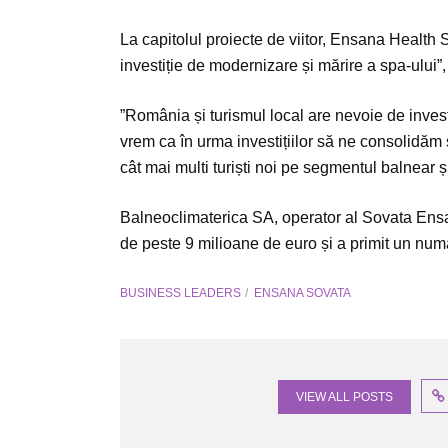
La capitolul proiecte de viitor, Ensana Health
investiție de modernizare și mărire a spa-ului”
”România și turismul local are nevoie de investi
vrem ca în urma investițiilor să ne consolidăm ș
cât mai multi turiști noi pe segmentul balnear 
Balneoclimaterica SA, operator al Sovata Ensan
de peste 9 milioane de euro și a primit un numa
BUSINESS LEADERS
ENSANA SOVATA
VIEW ALL POSTS