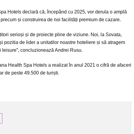
 Spa Hotels declară că, începând cu 2025, vor derula o amplă
, precum și construirea de noi facilități premium de cazare.
tori serioși și de proiecte pline de viziune. Noi, la Sovata,
i pozitia de lider a unitatilor noastre hoteliere și să atragem
și leisure”, concluzionează Andrei Rusu.
a Health Spa Hotels a realizat în anul 2021 o cifră de afaceri
r de peste 49.500 de turiști.