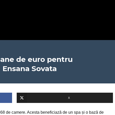
ioane de euro pentru
i Ensana Sovata
X
e 168 de camere. Acesta beneficiază de un spa și o bază de