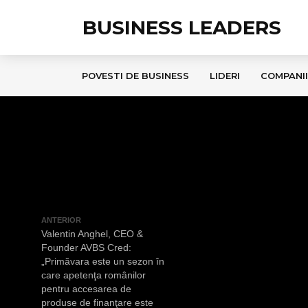
BUSINESS LEADERS
POVESTI DE BUSINESS
LIDERI
COMPANII
ANTERIOR
Valentin Anghel, CEO &
Founder AVBS Cred:
„Primăvara este un sezon în
care apetenţa românilor
pentru accesarea de
produse de finanţare este