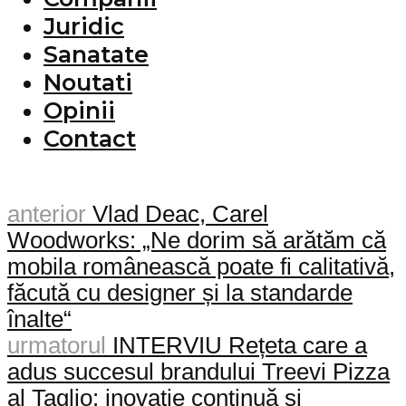
Juridic
Sanatate
Noutati
Opinii
Contact
anterior
Vlad Deac, Carel
Woodworks: „Ne dorim să arătăm că
mobila românească poate fi calitativă,
făcută cu designer și la standarde
înalte“
urmatorul
INTERVIU Rețeta care a
adus succesul brandului Treevi Pizza
al Taglio: inovație continuă și