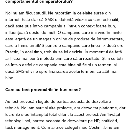
comportamentul cumpărătorului?
Noi nu am făcut studii. Ne raportăm la celelalte surse din
internet. Este clar că SMS-ul datorită vitezei cu care este citit,
dacă este pus într-o campanie și într-un context foarte bun,
influențează destul de mult. O campanie care îmi vine în minte
este legată de un magazin online de produse de înfrumusețare,
care a trimis un SMS pentru o campanie care ținea fix două ore.
Practic, în acel timp, trebuia să iei decizia. În momentul de față
ar fi cea mai bună metodă prin care să ai rezultate. Știm cu toții
că într-o astfel de campanie este bine să fie și un termen, și
dacă SMS-ul vine spre finalizarea acelui termen, cu atât mai
bine.
Care au fost provocările în business?
Au fost provocări legate de partea aceasta de dezvoltare
tehnică. Noi am avut și alte proiecte, am dezvoltat platforme, dar
lucrurile s-au întâmplat total diferit la acest proiect. Am învățat
tehnologii noi, partea aceasta de dezvoltare pe HP, notificări,
task management. Cum ar zice colegul meu Costin, „bine am