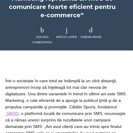
comunicare foarte eficient pentru
e-commerce“
ADAUGA
WATCH LATER
CINEMA MODE
COMENTARIU
Într-o societate în care totul se întâmplă la un click distanţă,
antreprenorii încep să înţeleagă tot mai clar nevoia de
digitalizare. Una dintre variantele în trend în ultimii ani este SMS
Marketing, o cale eficientă de a ajunge la publicul ţintă şi de a
propulsa campaniile şi promoţiile. Cătălin Sporiș, fondatorul
SMSO
, o platformă locală de comunicare prin SMS, recunoaşte
că a rămas uneori surprins de rezultatele unor campanii
demarate prin SMS: „Am avut clienți care au trimis spre finalul