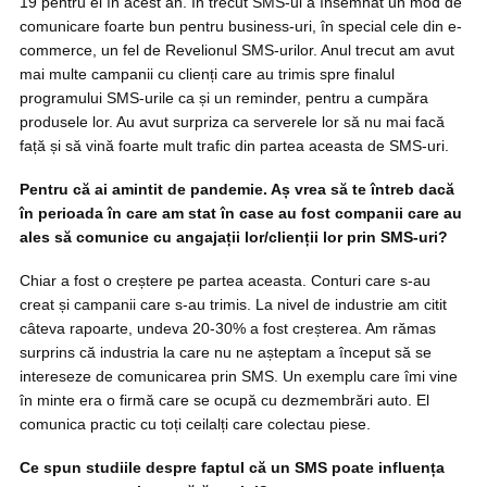
19 pentru ei în acest an. În trecut SMS-ul a însemnat un mod de
comunicare foarte bun pentru business-uri, în special cele din e-
commerce, un fel de Revelionul SMS-urilor. Anul trecut am avut
mai multe campanii cu clienți care au trimis spre finalul
programului SMS-urile ca și un reminder, pentru a cumpăra
produsele lor. Au avut surpriza ca serverele lor să nu mai facă
față și să vină foarte mult trafic din partea aceasta de SMS-uri.
Pentru că ai amintit de pandemie. Aș vrea să te întreb dacă
în perioada în care am stat în case au fost companii care au
ales să comunice cu angajații lor/clienții lor prin SMS-uri?
Chiar a fost o creștere pe partea aceasta. Conturi care s-au
creat și campanii care s-au trimis. La nivel de industrie am citit
câteva rapoarte, undeva 20-30% a fost creșterea. Am rămas
surprins că industria la care nu ne așteptam a început să se
intereseze de comunicarea prin SMS. Un exemplu care îmi vine
în minte era o firmă care se ocupă cu dezmembrări auto. El
comunica practic cu toți ceilalți care colectau piese.
Ce spun studiile despre faptul că un SMS poate influența