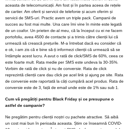
aceasta de telecomunicații. Am fost și în partea aceea de rețele
de cartier. Am oferit și servicii de telefonie și acum oferim și
servicii de SMS-uri. Practic avem un triple pack. Campanii de
succes au fost mai multe. Una care îmi vine în minte este legată
de un coafor. Un prieten de-al meu, că la început cu ei ne facem
portofoliu, avea 4500 de contacte și a trimis către clienții lui că
urmează să crească prețurile. M-a întrebat dacă eu consider că
e ok, i-am zis că e bine să-ți informezi clienții că urmează să se
întâmple acest lucru. A avut o rată de click/SMS de 60%, ceea ce
este foarte mult. Rata medie per SMS este undeva la 30-35%.
Vorbim de rată de click și nu de conversie. Rata de click
reprezintă clienții care dau click pe acel link și ajung pe site. Rata
de conversie este raportată la câți cumpără acel produs. Rata de
conversie este de 3, față de email unde este de 1% sau sub 1.
Cum vă pregătiți pentru Black Friday și ce presupune o
astfel de campanie?
Ne pregătim pentru clienții noștri cu pachete atractive. Să aibă
un cost mai bun în perioada aceasta. Știm ce înseamnă COVID-