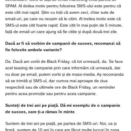
SPAM. Al doilea motiv pentru folosirea SMS-ului este pentru că
este citit mai rapid. Știm cu toții că avem zeci, chiar sute de
email-uri, pe care nu reușim să le citim. Al treilea motiv este că
SMS-ul este citit foarte rapid. Este citit în mai puțin de 5 minute,
față de email-uri care ajung să fie citite și după două-trei zile.
Dacă ar fi să vorbim de campanii de succes, recomanzi să
fie folosite ambele variante?
Da. Dacă am vorbi de Black Friday, că tot urmează, da. Se face
acel teasing de campanie prin care informăm că urmează, dar
nu doar pe email, putem vorbi și de mass-media. Aș recomanda
să se trimită și SMS-ul, dar cumva mai aproape de ziua
respectivă sau de ultimele ore de Black Friday, un reminder
pentru acea promoție sau pentru acea campanie.
Sunteți de trei ani pe piață. Dă-mi exemplu de o campanie
de succes, care ți-a rămas în minte
.
Suntem de trei ani pe piață, pe partea de SMS-uri. Noi, ca și
firmă, suntem de 10 ani în care am făcut multe lucruri în zona