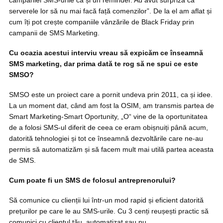
campaniei SMS-urile ca și un reminder. Au avut surpriza ca
serverele lor să nu mai facă față comenzilor”. De la el am aflat și
cum îți pot crește companiile vânzările de Black Friday prin
campanii de SMS Marketing.
Cu ocazia acestui interviu vreau să expicăm ce înseamnă
SMS marketing, dar prima dată te rog să ne spui ce este
SMSO?
SMSO este un proiect care a pornit undeva prin 2011, ca și idee.
La un moment dat, când am fost la OSIM, am transmis partea de
Smart Marketing-Smart Oportunity, „O“ vine de la oportunitatea
de a folosi SMS-ul diferit de ceea ce eram obișnuiți până acum,
datorită tehnologiei și tot ce înseamnă dezvoltările care ne-au
permis să automatizăm și să facem mult mai utilă partea aceasta
de SMS.
Cum poate fi un SMS de folosul antreprenorului?
Să comunice cu clienții lui într-un mod rapid și eficient datorită
prețurilor pe care le au SMS-urile. Cu 3 cenți reușești practic să
comunici cu clientul tău, automatizat sau nu.