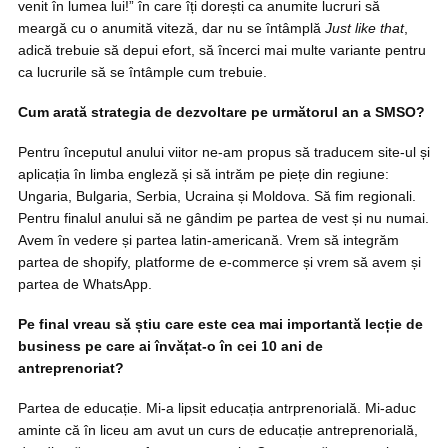
venit în lumea lui!” în care îți dorești ca anumite lucruri să
meargă cu o anumită viteză, dar nu se întâmplă
Just like that
,
adică trebuie să depui efort, să încerci mai multe variante pentru
ca lucrurile să se întâmple cum trebuie.
Cum arată strategia de dezvoltare pe următorul an a SMSO?
Pentru începutul anului viitor ne-am propus să traducem site-ul și
aplicația în limba engleză și să intrăm pe piețe din regiune:
Ungaria, Bulgaria, Serbia, Ucraina și Moldova. Să fim regionali.
Pentru finalul anului să ne gândim pe partea de vest și nu numai.
Avem în vedere și partea latin-americană. Vrem să integrăm
partea de shopify, platforme de e-commerce și vrem să avem și
partea de WhatsApp.
Pe final vreau să știu care este cea mai importantă lecție de
business pe care ai învățat-o în cei 10 ani de
antreprenoriat?
Partea de educație. Mi-a lipsit educația antrprenorială. Mi-aduc
aminte că în liceu am avut un curs de educație antreprenorială,