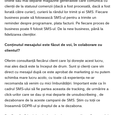
online sau mai departe magazine generaliste care comunica cu
clienții de la statusul comenzii (dacă a fost procesată, dacă a fost
livrată către curier), curierii la rândul lor trimit și ei SMS. Fiecare
business poate să folosească SMS-ul pentru a trimite un
reminder despre programare, plata facturii. Pe fiecare proces de
business poate fi folosit SMS-ul. De la new business, până la
fidelizarea clienților.
Conținutul mesajului este făcut de voi, în colaborare cu
clientul?
Oferim consultanță fiecărui client care își dorește acest lucru,
mai ales dacă este la început de drum. Sunt și clienți care vin
direct cu mesajul după ce este aprobat de marketing și nu putem
schimba mare lucru acolo, cu toate că experiența ne-ar
recomanda să venim cu mici îmbunătățiri. Important este ca în
cadrul SMS-ului să fie partea aceasta de tracking, de urmărire a
click-urilor care se dau și mai departe de unsubscribeing , de
dezabonare de la aceste campanii de SMS. Știm cu toții ce
înseamnă GDPR-ul și dreptul de a te dezabona.