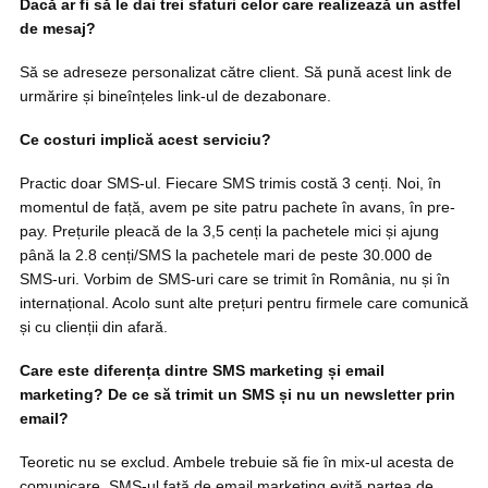
Dacă ar fi să le dai trei sfaturi celor care realizează un astfel
de mesaj?
Să se adreseze personalizat către client. Să pună acest link de
urmărire și bineînțeles link-ul de dezabonare.
Ce costuri implică acest serviciu?
Practic doar SMS-ul. Fiecare SMS trimis costă 3 cenți. Noi, în
momentul de față, avem pe site patru pachete în avans, în pre-
pay. Prețurile pleacă de la 3,5 cenți la pachetele mici și ajung
până la 2.8 cenți/SMS la pachetele mari de peste 30.000 de
SMS-uri. Vorbim de SMS-uri care se trimit în România, nu și în
internațional. Acolo sunt alte prețuri pentru firmele care comunică
și cu clienții din afară.
Care este diferența dintre SMS marketing și email
marketing? De ce să trimit un SMS și nu un newsletter prin
email?
Teoretic nu se exclud. Ambele trebuie să fie în mix-ul acesta de
comunicare. SMS-ul față de email marketing evită partea de