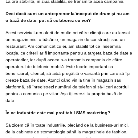
La ora stabilită, în ziua stabilită, se transmite acea campanie.
Deci dacă sunt un antreprenor la început de drum și nu am
o bază de date, pot să colaborez cu voi?
Acest serviciu l-am oferit de multe ori către clienți care au lansat
un magazin mic: o băcănie, un magazin de construcții sau un
restaurant. Am comunicat cu ei, am stabilit tot ce înseamnă
locație, ce criterii ar fi importante pentru a targeta baza de date a
operatorilor, iar după aceea s-a transmis campania de către
operatorul de telefonie mobilă. Este foarte important ca
beneficiarul, clientul, să aibă pregătită o variantă prin care să își
creeze baza de date. Atunci când vin la tine în magazin sau
platformă, să înregistrezi numărul de telefon și să-i ceri acordul
pentru a comunica pe viitor. Așa îți creezi tu propria bază de
date.
În ce industrie este mai profitabil SMS marketing?
Să zicem că în toate industriile, plecând de la business-uri mici,
de la cabinete de stomatologie până la magazinele de fashion,