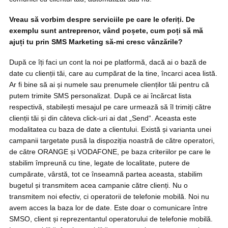
Vreau să vorbim despre serviciile pe care le oferiți. De
exemplu sunt antreprenor, vând poșete, cum poți să mă
ajuți tu prin SMS Marketing să-mi cresc vânzările?
După ce îți faci un cont la noi pe platformă, dacă ai o bază de
date cu clienții tăi, care au cumpărat de la tine, încarci acea listă.
Ar fi bine să ai și numele sau prenumele clienților tăi pentru că
putem trimite SMS personalizat. După ce ai încărcat lista
respectivă, stabilești mesajul pe care urmează să îl trimiți către
clienții tăi și din câteva click-uri ai dat „Send“. Aceasta este
modalitatea cu baza de date a clientului. Există și varianta unei
campanii targetate pusă la dispoziția noastră de către operatori,
de către ORANGE și VODAFONE, pe baza criteriilor pe care le
stabilim împreună cu tine, legate de localitate, putere de
cumpărate, vârstă, tot ce înseamnă partea aceasta, stabilim
bugetul și transmitem acea campanie către clienți. Nu o
transmitem noi efectiv, ci operatorii de telefonie mobilă. Noi nu
avem acces la baza lor de date. Este doar o comunicare între
SMSO, client și reprezentantul operatorului de telefonie mobilă.