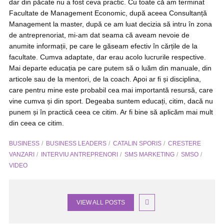
dar din păcate nu a fost ceva practic. Cu toate că am terminat
Facultate de Management Economic, după aceea Consultanță
Management la master, după ce am luat decizia să intru în zona
de antreprenoriat, mi-am dat seama că aveam nevoie de
anumite informații, pe care le găseam efectiv în cărțile de la
facultate. Cumva adaptate, dar erau acolo lucrurile respective.
Mai departe educația pe care putem să o luăm din manuale, din
articole sau de la mentori, de la coach. Apoi ar fi și disciplina,
care pentru mine este probabil cea mai importantă resursă, care
vine cumva și din sport. Degeaba suntem educați, citim, dacă nu
punem și în practică ceea ce citim. Ar fi bine să aplicăm mai mult
din ceea ce citim.
BUSINESS
BUSINESS LEADERS
CATALIN SPORIS
CRESTERE
VANZARI
INTERVIU ANTREPRENORI
SMS MARKETING
SMSO
VIDEO
VIEW ALL POSTS